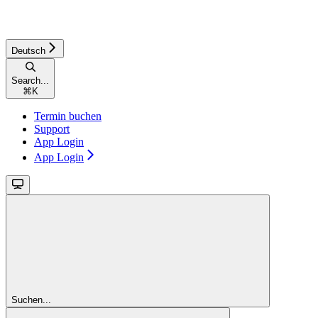
Deutsch
Search...
⌘
K
Termin buchen
Support
App Login
App Login
Suchen...