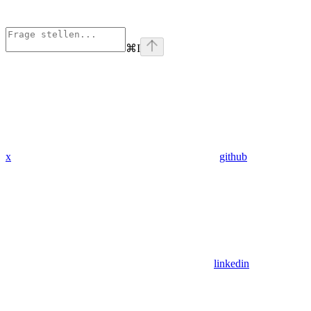
⌘
I
x
github
linkedin