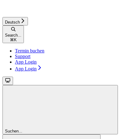
Deutsch
Search...
⌘
K
Termin buchen
Support
App Login
App Login
Suchen...