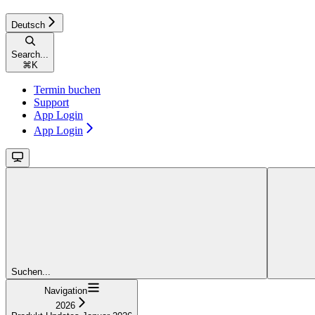
Deutsch
Search...
⌘
K
Termin buchen
Support
App Login
App Login
Suchen...
Navigation
2026