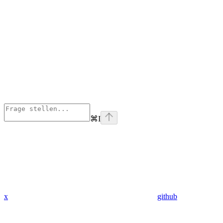
⌘
I
x
github