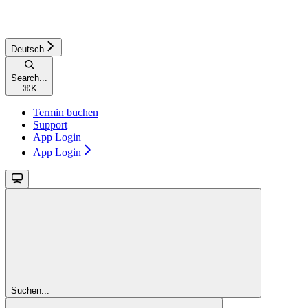
Deutsch
Search...
⌘
K
Termin buchen
Support
App Login
App Login
Suchen...