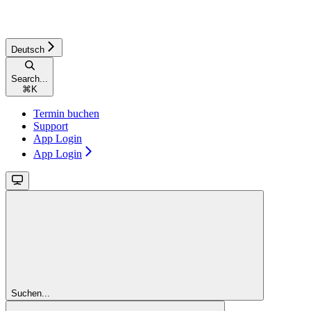
Deutsch
Search...
⌘
K
Termin buchen
Support
App Login
App Login
Suchen...