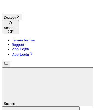
Deutsch
Search...
⌘
K
Termin buchen
Support
App Login
App Login
Suchen...