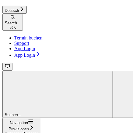
Deutsch
Search...
⌘
K
Termin buchen
Support
App Login
App Login
Suchen...
Navigation
Provisionen