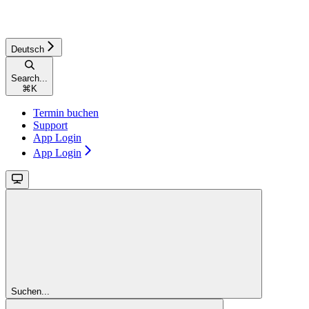
Deutsch
Search...
⌘
K
Termin buchen
Support
App Login
App Login
Suchen...