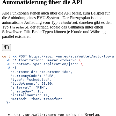
Automatisierung über die API
Alle Funktionen stehen auch über die API bereit, zum Beispiel für
die Anbindung eines EVU-Systems. Der Einzugsplan ist eine
automatische Aufladung vom Typ
; daneben gibt es den
scheduled
Typ
, der auflädt, sobald das Guthaben unter einen
threshold
Schwellwert fällt. Beide Typen können je Kunde und Währung
parallel existieren.
curl
 -X
 POST
 https://api.fynn.eu/api/wallet/auto-top-up
  -H
 "Authorization: Bearer <token>"
 \
  -H
 "Content-Type: application/json"
 \
  -d
 '{
    "customerId": "<customer-id>",
    "currencyCode": "EUR",
    "type": "scheduled",
    "topUpAmount": 50.00,
    "interval": "P1M",
    "chargeDay": 15,
    "installments": 11,
    "method": "bank_transfer"
  }'
legt die Regel an.
POST /api/wallet/auto-top-up