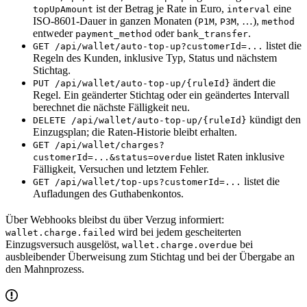
ist der Betrag je Rate in Euro,
eine
topUpAmount
interval
ISO-8601-Dauer in ganzen Monaten (
,
, …),
P1M
P3M
method
entweder
oder
.
payment_method
bank_transfer
listet die
GET /api/wallet/auto-top-up?customerId=...
Regeln des Kunden, inklusive Typ, Status und nächstem
Stichtag.
ändert die
PUT /api/wallet/auto-top-up/{ruleId}
Regel. Ein geänderter Stichtag oder ein geändertes Intervall
berechnet die nächste Fälligkeit neu.
kündigt den
DELETE /api/wallet/auto-top-up/{ruleId}
Einzugsplan; die Raten-Historie bleibt erhalten.
GET /api/wallet/charges?
listet Raten inklusive
customerId=...&status=overdue
Fälligkeit, Versuchen und letztem Fehler.
listet die
GET /api/wallet/top-ups?customerId=...
Aufladungen des Guthabenkontos.
Über Webhooks bleibst du über Verzug informiert:
wird bei jedem gescheiterten
wallet.charge.failed
Einzugsversuch ausgelöst,
bei
wallet.charge.overdue
ausbleibender Überweisung zum Stichtag und bei der Übergabe an
den Mahnprozess.